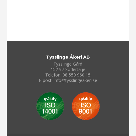
Tysslinge Åkeri AB
Tysslinge Gård
152 97 Södertälje
Telefon: 08 550 960 15
E-post:
info@tysslingeakeri.se